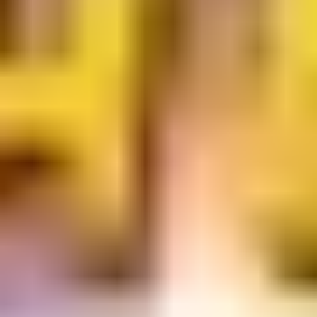
Home
Games
Sports Event
Slot Winner
×