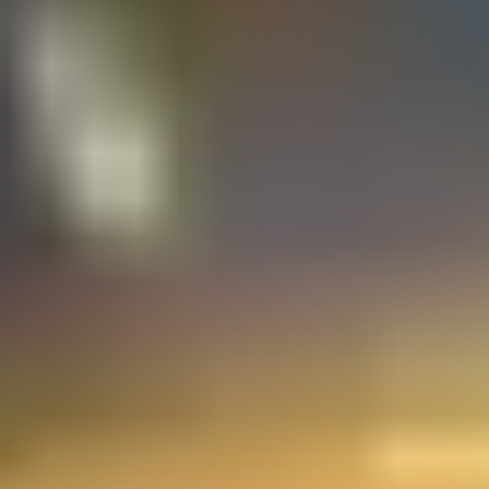
Waktu rata-rata
2
Mins
Withdraw
Waktu rata-rata
4
Mins
*Referensi waktu rata-rata tidak berlaku jika bank offline,
gangguan koneksi, dan informasi yang tidak lengkap
disediakan.
Cara Pembayaran